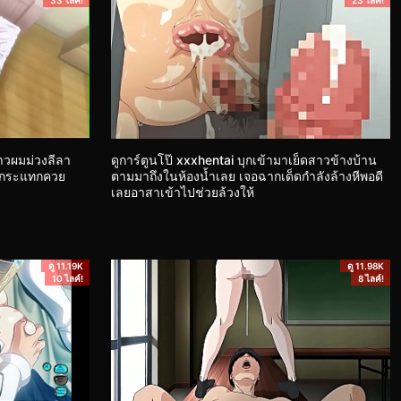
33 ไลค์!
23 ไลค์!
าวผมม่วงลีลา
ดูการ์ตูนโป๊ xxxhentai บุกเข้ามาเย็ดสาวข้างบ้าน
ยกระแทกควย
ตามมาถึงในห้องน้ำเลย เจอฉากเด็ดกำลังล้างหีพอดี
เลยอาสาเข้าไปช่วยล้วงให้
ดู 11.19K
ดู 11.98K
10 ไลค์!
8 ไลค์!