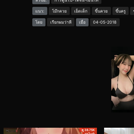
หัวข้อ:
แนว:
โม๊กควย
เย็ดเด็ก
ขึ้นควย
ขึ้นครู
เรียกผมว่าหี
โดย
เมื่อ
04-05-2018
ดู 38.75K